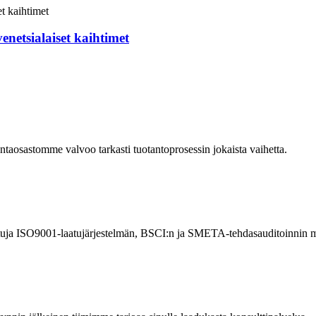
enetsialaiset kaihtimet
aosastomme valvoo tarkasti tuotantoprosessin jokaista vaihetta.
tuja ISO9001-laatujärjestelmän, BSCI:n ja SMETA-tehdasauditoinnin m