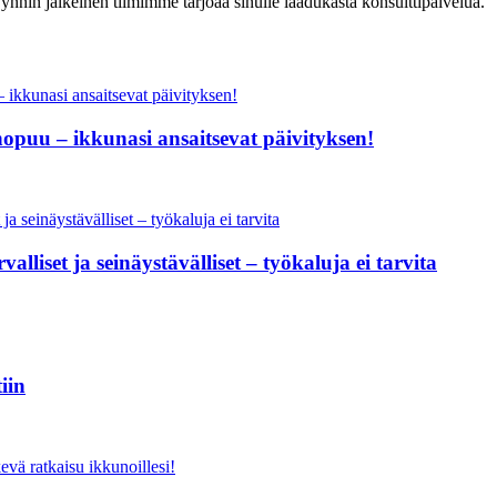
ynnin jälkeinen tiimimme tarjoaa sinulle laadukasta konsulttipalvelua.
nopuu – ikkunasi ansaitsevat päivityksen!
lliset ja seinäystävälliset – työkaluja ei tarvita
iin