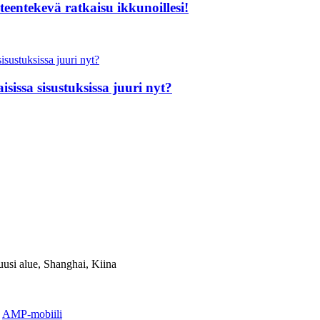
entekevä ratkaisu ikkunoillesi!
issa sisustuksissa juuri nyt?
usi alue, Shanghai, Kiina
-
AMP-mobiili