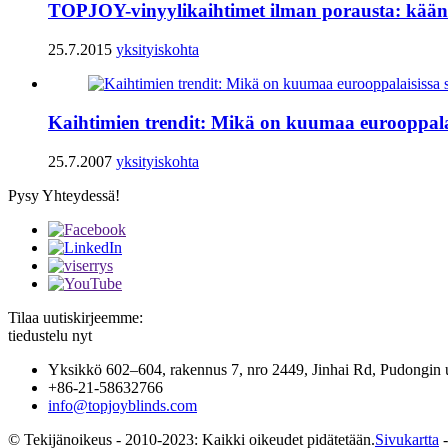
TOPJOY-vinyylikaihtimet ilman porausta: käänte
25.7.2015
yksityiskohta
Kaihtimien trendit: Mikä on kuumaa eurooppalais
25.7.2007
yksityiskohta
Pysy Yhteydessä!
Tilaa uutiskirjeemme:
tiedustelu nyt
Yksikkö 602–604, rakennus 7, nro 2449, Jinhai Rd, Pudongin u
+86-21-58632766
info@topjoyblinds.com
© Tekijänoikeus - 2010-2023: Kaikki oikeudet pidätetään.
Sivukartta