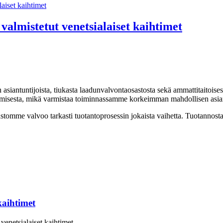
almistetut venetsialaiset kaihtimet
siantuntijoista, tiukasta laadunvalvontaosastosta sekä ammattitaitoisesta
tamisesta, mikä varmistaa toiminnassamme korkeimman mahdollisen asi
omme valvoo tarkasti tuotantoprosessin jokaista vaihetta. Tuotannosta
kaihtimet