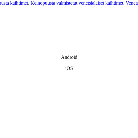
usta kaihtimet
,
Keinopuusta valmistetut venetsialaiset kaihtimet
,
Venets
Android
iOS