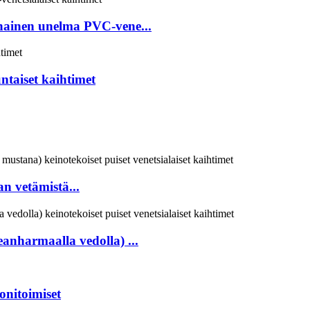
nainen unelma PVC-vene...
ntaiset kaihtimet
n vetämistä...
anharmaalla vedolla) ...
onitoimiset