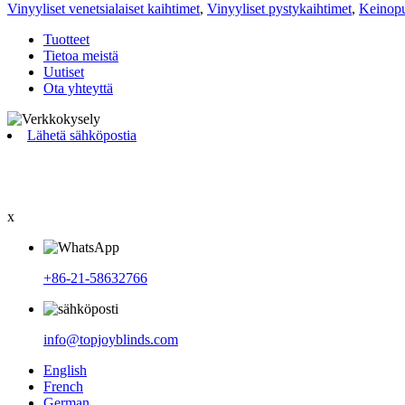
Vinyyliset venetsialaiset kaihtimet
,
Vinyyliset pystykaihtimet
,
Keinopu
Tuotteet
Tietoa meistä
Uutiset
Ota yhteyttä
Lähetä sähköpostia
x
+86-21-58632766
info@topjoyblinds.com
English
French
German