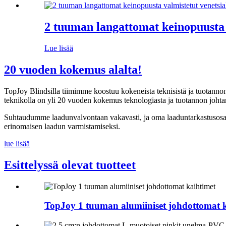
2 tuuman langattomat keinopuusta v
Lue lisää
20 vuoden kokemus alalta!
TopJoy Blindsilla tiimimme koostuu kokeneista teknisistä ja tuotannon a
teknikolla on yli 20 vuoden kokemus teknologiasta ja tuotannon joh
Suhtaudumme laadunvalvontaan vakavasti, ja oma laaduntarkastusosast
erinomaisen laadun varmistamiseksi.
lue lisää
Esittelyssä olevat tuotteet
TopJoy 1 tuuman alumiiniset johdottomat 