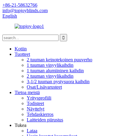
+86-21-58632766
info@topjoyblinds.com
English
Kotiin
Tuotteet
2 tuuman keinotekoinen puuverho
1 tuuman vinyylikaihdin
1 tuuman alumiininen kaihdin
2 tuuman vinyylikaihdin
3-1/2 tuuman pystysuora kaihdin
Osat/Lisävarusteet
Tietoa meistä
Yritysprofiili
Todisteet
Näyttelyt
Tehdaskierros
Laitteiden piirustus
Tukea
Lataa