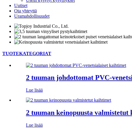
Usein kysytyt kysymykset
Uutiset
Ota yhteyttä
Uramahdollisuudet
TUOTEKATEGORIAT
2 tuuman johdottomat PVC-venetsia
Lue lisää
2 tuuman keinopuusta valmistetut 
Lue lisää