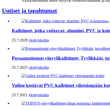
Yksityiskohtaiset tiedot löytyvät verkkosivultamme ja my
Uutiset ja tapahtumat
Kaihtimet, jotka voittavat: alumiini, PVC ja kei
25.7.2028
yksityiskohta
Poraamattomat vinyylikaihtimet: Tyylikkäät, turva
25.7.2025
yksityiskohta
Valitse kestävät PVC-kaihtimet vihreämpään kot
25.7.2021
yksityiskohta