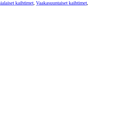
ialaiset kaihtimet
,
Vaakasuuntaiset kaihtimet
,